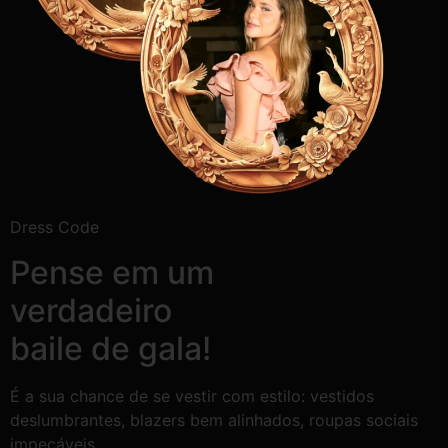
Dress Code
Pense em um
verdadeiro
baile de gala!
É a sua chance de se vestir com estilo: vestidos
deslumbrantes, blazers bem alinhados, roupas sociais
impecáveis.