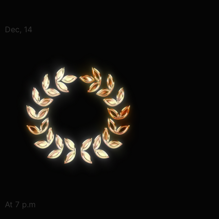
Dec, 14
At 7 p.m